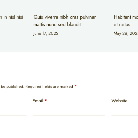
in nisl nisi
Quis viverra nibh cras pulvinar
Habitant mo
mattis nunc sed blandit
et netus
June 17, 2022
May 28, 202
t be published.
Required fields are marked
*
Email
*
Website