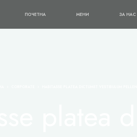
ПОЧЕТНА
МЕНИ
ЗА НАС
НА
CORPORATE
HABITASSE PLATEA DICTUMST VESTIBULUM PELLE
sse platea d