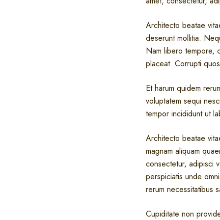
amet, consectetur, adi
Architecto beatae vitae
deserunt mollitia. Neq
Nam libero tempore, c
placeat. Corrupti quos
Et harum quidem rerum 
voluptatem sequi nesc
tempor incididunt ut l
Architecto beatae vit
magnam aliquam quaera
consectetur, adipisci 
perspiciatis unde omni
rerum necessitatibus 
Cupiditate non providen