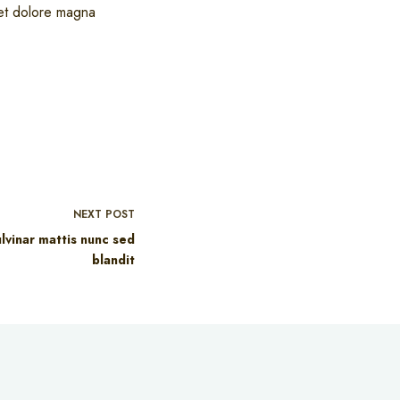
 et dolore magna
NEXT
POST
ulvinar mattis nunc sed
blandit