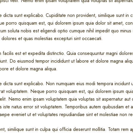
pisci velit. Nemo enim ipsam voluptatem quia voluptas sit aspernatur
 dicta sunt explicabo. Cupiditate non provident, similique sunt in c
ue porro quisquam est, qui dolorem ipsum quia dolor sit amet, conse
um soluta nobis est eligendi optio cumque nihil impedit quo minu
 dolores et quas molestias excepturi sint occaecati.
facilis est et expedita distinctio. Quia consequuntur magni dolore
iunt. Do eiusmod tempor incididunt ut labore et dolore magna ali
abore et dolore magna aliqua.
ae dicta sunt explicabo. Non numquam eius modi tempora incidunt u
t voluptatem. Neque porro quisquam est, qui dolorem ipsum quia 
velit. Nemo enim ipsam voluptatem quia voluptas sit aspernatur aut o
s iste natus error sit voluptatem. Temporibus autem quibusdam et aut
saepe eveniet ut et voluptates repudiandae sint et molestiae non r
t, similique sunt in culpa qui officia deserunt mollitia. Totam rem 