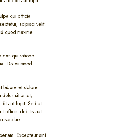
 aut odit aut fugit.
ulpa qui officia
ctetur, adipisci velit.
s id quod maxime
s eos qui ratione
qua. Do eiusmod
t labore et dolore
dolor sit amet,
dit aut fugit. Sed ut
 officiis debitis aut
ecusandae.
aperiam. Excepteur sint