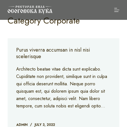
S
k
Category
Corporate
i
p
t
o
Purus viverra accumsan in nisl nisi
c
scelerisque
o
n
Architecto beatae vitae dicta sunt explicabo.
t
Cupiditate non provident, similique sunt in culpa
e
qui officia deserunt mollitia. Neque porro
n
quisquam est, qui dolorem ipsum quia dolor sit
t
amet, consectetur, adipisci velit. Nam libero
tempore, cum soluta nobis est eligendi optio…
ADMIN
JULY 3, 2022