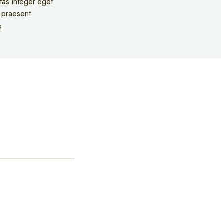
tas integer eget
h praesent
2