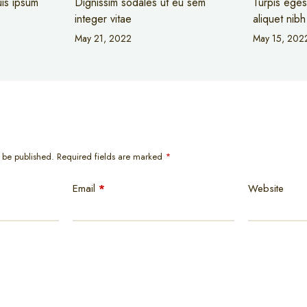
uis ipsum
Dignissim sodales ut eu sem
Turpis eges
integer vitae
aliquet nib
May 21, 2022
May 15, 202
t be published.
Required fields are marked
*
Email
*
Website