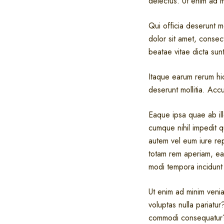
delectus. Ut enim ad m
Qui officia deserunt m
dolor sit amet, consect
beatae vitae dicta sun
Itaque earum rerum hic
deserunt mollitia. Ac
Eaque ipsa quae ab ill
cumque nihil impedit 
autem vel eum iure re
totam rem aperiam, ea
modi tempora incidunt
Ut enim ad minim venia
voluptas nulla pariatur
commodi consequatur? 