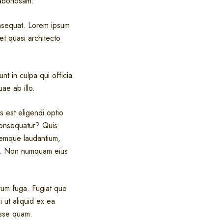
laboriosam.
onsequat. Lorem ipsum
et quasi architecto
nt in culpa qui officia
ae ab illo.
s est eligendi optio
consequatur? Quis
remque laudantium,
bo. Non numquam eius
orum fuga. Fugiat quo
i ut aliquid ex ea
esse quam.