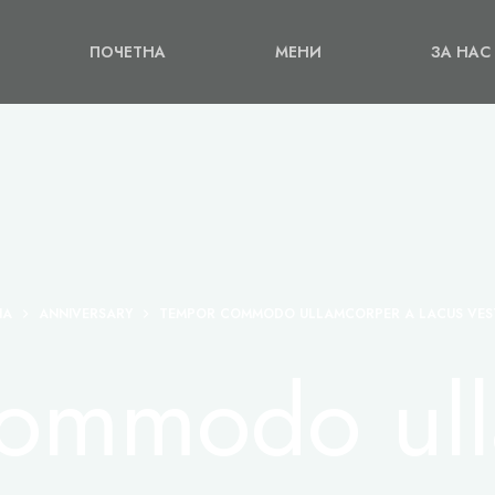
ПОЧЕТНА
МЕНИ
ЗА НАС
НА
ANNIVERSARY
TEMPOR COMMODO ULLAMCORPER A LACUS VES
ommodo ul