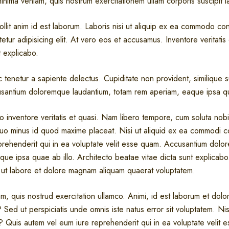
inima veniam, quis nostrum exercitationem ullam corporis suscipit 
ollit anim id est laborum. Laboris nisi ut aliquip ex ea commodo c
etur adipisicing elit. At vero eos et accusamus. Inventore veritatis 
t explicabo.
 tenetur a sapiente delectus. Cupiditate non provident, similique su
cusantium doloremque laudantium, totam rem aperiam, eaque ipsa qu
o inventore veritatis et quasi. Nam libero tempore, cum soluta nobi
quo minus id quod maxime placeat. Nisi ut aliquid ex ea commodi 
prehenderit qui in ea voluptate velit esse quam. Accusantium dolo
que ipsa quae ab illo. Architecto beatae vitae dicta sunt explica
 ut labore et dolore magnam aliquam quaerat voluptatem.
m, quis nostrud exercitation ullamco. Animi, id est laborum et dol
? Sed ut perspiciatis unde omnis iste natus error sit voluptatem. Nis
Quis autem vel eum iure reprehenderit qui in ea voluptate velit 